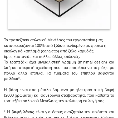
Τα τραπεζάκια σαλονιού Μενέλαος του εργοστασίου μας
κατασκευάζονται 100% από
ξύλο
επενδυμένο με φυσικό ή
οικολογικό καπλαμά (canaletto) από ξύλο καρυδιάς,
δρυς,καστανιάς και πολλες άλλες επιλογές.
Το τραπεζάκι έχει μινιμαλιστική γραμμή (minimal design) και
λιτή και απέριττή σχεδίαση που του επιτρέπει να ταιριάζει με
πολλά άλλα έπιπλα. Τα τμήματα του επίπλου βάφονται
με
λάκα
*.
Η βάση ειναι απο μέταλο βαμμένο με ηλεκτροστατική βαφή
(2000 χρώματα) και φανερώνει στοιβαρότητα, που καθιστά το
τραπεζάκι σαλονιού Μενέλαος την καλύτερη επιλογή σας.
* Η
βαφή λάκας
είναι για όσους αναζητούν την ποιότητα και
θέλουνε μόνο το καλύτερο για τις
ξύλινες επιφάνειες
(άψογο