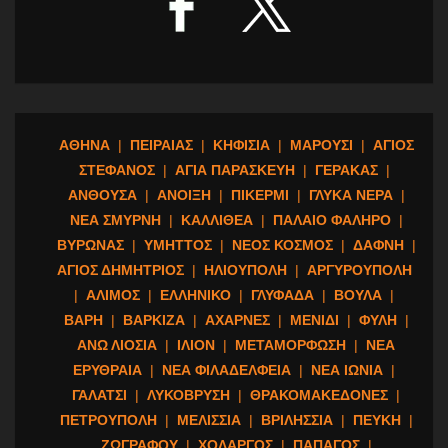
ΑΘΗΝΑ
|
ΠΕΙΡΑΙΑΣ
|
ΚΗΦΙΣΙΑ
|
ΜΑΡΟΥΣΙ
|
ΑΓΙΟΣ
ΣΤΕΦΑΝΟΣ
|
ΑΓΙΑ ΠΑΡΑΣΚΕΥΗ
|
ΓΕΡΑΚΑΣ
|
ΑΝΘΟΥΣΑ
|
ΑΝΟΙΞΗ
|
ΠΙΚΕΡΜΙ
|
ΓΛΥΚΑ ΝΕΡΑ
|
ΝΕΑ ΣΜΥΡΝΗ
|
ΚΑΛΛΙΘΕΑ
|
ΠΑΛΑΙΟ ΦΑΛΗΡΟ
|
ΒΥΡΩΝΑΣ
|
ΥΜΗΤΤΟΣ
|
ΝΕΟΣ ΚΟΣΜΟΣ
|
ΔΑΦΝΗ
|
ΑΓΙΟΣ ΔΗΜΗΤΡΙΟΣ
|
ΗΛΙΟΥΠΟΛΗ
|
ΑΡΓΥΡΟΥΠΟΛΗ
|
ΑΛΙΜΟΣ
|
ΕΛΛΗΝΙΚΟ
|
ΓΛΥΦΑΔΑ
|
ΒΟΥΛΑ
|
ΒΑΡΗ
|
ΒΑΡΚΙΖΑ
|
ΑΧΑΡΝΕΣ
|
ΜΕΝΙΔΙ
|
ΦΥΛΗ
|
ΑΝΩ ΛΙΟΣΙΑ
|
ΙΛΙΟΝ
|
ΜΕΤΑΜΟΡΦΩΣΗ
|
ΝΕΑ
ΕΡΥΘΡΑΙΑ
|
ΝΕΑ ΦΙΛΑΔΕΛΦΕΙΑ
|
ΝΕΑ ΙΩΝΙΑ
|
ΓΑΛΑΤΣΙ
|
ΛΥΚΟΒΡΥΣΗ
|
ΘΡΑΚΟΜΑΚΕΔΟΝΕΣ
|
ΠΕΤΡΟΥΠΟΛΗ
|
ΜΕΛΙΣΣΙΑ
|
ΒΡΙΛΗΣΣΙΑ
|
ΠΕΥΚΗ
|
ΖΩΓΡΑΦΟΥ
|
ΧΟΛΑΡΓΟΣ
|
ΠΑΠΑΓΟΣ
|