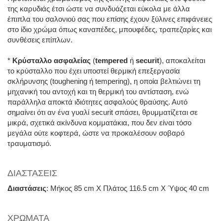
της καρυδιάς έτσι ώστε να συνδυάζεται εύκολα με άλλα
έπιπλα του σαλονιού σας που επίσης έχουν ξύλινες επιφάνειες
στο ίδιο χρώμα όπως καναπέδες, μπουφέδες, τραπεζαρίες και
συνθέσεις επίπλων.
*
Κρύσταλλο ασφαλείας
(
tempered
ή
securit
), αποκαλείται
το κρύσταλλο που έχει υποστεί θερμική επεξεργασία
σκλήρυνσης (toughening ή tempering), η οποία βελτιώνει τη
μηχανική του αντοχή και τη θερμική του αντίσταση, ενώ
παράλληλα αποκτά ιδιότητες ασφαλούς θραύσης. Αυτό
σημαίνει ότι αν ένα γυαλί securit σπάσει, θρυμματίζεται σε
μικρά, σχετικά ακίνδυνα κομματάκια, που δεν είναι τόσο
μεγάλα ούτε κοφτερά, ώστε να προκαλέσουν σοβαρό
τραυματισμό.
ΔΙΑΣΤΑΣΕΙΣ
Διαστάσεις
: Μήκος 85 cm Χ Πλάτος 116.5 cm X Ύψος 40 cm
ΧΡΩΜΑΤΑ