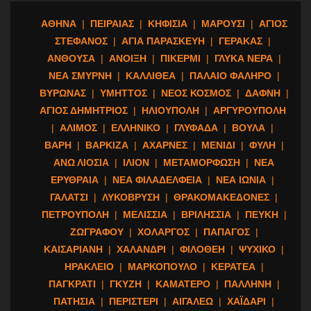
ΑΘΗΝΑ
|
ΠΕΙΡΑΙΑΣ
|
ΚΗΦΙΣΙΑ
|
ΜΑΡΟΥΣΙ
|
ΑΓΙΟΣ
ΣΤΕΦΑΝΟΣ
|
ΑΓΙΑ ΠΑΡΑΣΚΕΥΗ
|
ΓΕΡΑΚΑΣ
|
ΑΝΘΟΥΣΑ
|
ΑΝΟΙΞΗ
|
ΠΙΚΕΡΜΙ
|
ΓΛΥΚΑ ΝΕΡΑ
|
ΝΕΑ ΣΜΥΡΝΗ
|
ΚΑΛΛΙΘΕΑ
|
ΠΑΛΑΙΟ ΦΑΛΗΡΟ
|
ΒΥΡΩΝΑΣ
|
ΥΜΗΤΤΟΣ
|
ΝΕΟΣ ΚΟΣΜΟΣ
|
ΔΑΦΝΗ
|
ΑΓΙΟΣ ΔΗΜΗΤΡΙΟΣ
|
ΗΛΙΟΥΠΟΛΗ
|
ΑΡΓΥΡΟΥΠΟΛΗ
|
ΑΛΙΜΟΣ
|
ΕΛΛΗΝΙΚΟ
|
ΓΛΥΦΑΔΑ
|
ΒΟΥΛΑ
|
ΒΑΡΗ
|
ΒΑΡΚΙΖΑ
|
ΑΧΑΡΝΕΣ
|
ΜΕΝΙΔΙ
|
ΦΥΛΗ
|
ΑΝΩ ΛΙΟΣΙΑ
|
ΙΛΙΟΝ
|
ΜΕΤΑΜΟΡΦΩΣΗ
|
ΝΕΑ
ΕΡΥΘΡΑΙΑ
|
ΝΕΑ ΦΙΛΑΔΕΛΦΕΙΑ
|
ΝΕΑ ΙΩΝΙΑ
|
ΓΑΛΑΤΣΙ
|
ΛΥΚΟΒΡΥΣΗ
|
ΘΡΑΚΟΜΑΚΕΔΟΝΕΣ
|
ΠΕΤΡΟΥΠΟΛΗ
|
ΜΕΛΙΣΣΙΑ
|
ΒΡΙΛΗΣΣΙΑ
|
ΠΕΥΚΗ
|
ΖΩΓΡΑΦΟΥ
|
ΧΟΛΑΡΓΟΣ
|
ΠΑΠΑΓΟΣ
|
ΚΑΙΣΑΡΙΑΝΗ
|
ΧΑΛΑΝΔΡΙ
|
ΦΙΛΟΘΕΗ
|
ΨΥΧΙΚΟ
|
ΗΡΑΚΛΕΙΟ
|
ΜΑΡΚΟΠΟΥΛΟ
|
ΚΕΡΑΤΕΑ
|
ΠΑΓΚΡΑΤΙ
|
ΓΚΥΖΗ
|
ΚΑΜΑΤΕΡΟ
|
ΠΑΛΛΗΝΗ
|
ΠΑΤΗΣΙΑ
|
ΠΕΡΙΣΤΕΡΙ
|
ΑΙΓΑΛΕΩ
|
ΧΑΪΔΑΡΙ
|