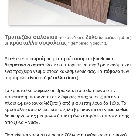
Τραπεζάκι σαλονιού
ξύλο
που συνδυάζει
(καρυδιάς ή οξιάς)
κρύσταλλο ασφαλείας
με
* (tempered ή securit).
Διαθέτει δύο
συρτάρια
, μία
προέκταση
και βοηθητικό
δερμάτινο σκαμπό
ώστε να μπορείτε να σερβίρετέ ακόμα και
ένα πρόχειρο γεύμα στους καλεσμένους σας. Τα
πόμολα
των
συρταριών είναι από
μέταλλο
(
inox
).
Το κρύσταλλο ασφαλείας βρίσκεται τοποθετημένο στην
προέκταση, παράγεται σε διάφορες αποχρώσεις και είναι
πλαισιωμένο (αγκαλιάζεται) από μια λεπτή λουρίδα ξύλο. Το
κρύσταλλο ασφαλείας και το ξύλο βρίσκονται στην ίδια ευθεία
δημιουργώντας μια μονοκόμματη άνω επιφάνεια προέκτασης
από ξύλο – γυαλί.
Προτείνεται χρωματισμός της ξύλινης επιφάνειας στο φυσικό