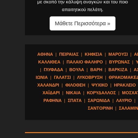
με σκοπό την κάλυψη αναγκών και του ποιο
απαιτητικού πελάτη.
Μάθετε Περισσότερα »
ΑΘΗΝΑ
|
ΠΕΙΡΑΙΑΣ
|
ΚΗΦΙΣΙΑ
|
ΜΑΡΟΥΣΙ
|
Α
ΚΑΛΛΙΘΕΑ
|
ΠΑΛΑΙΟ ΦΑΛΗΡΟ
|
ΒΥΡΩΝΑΣ
|
|
ΓΛΥΦΑΔΑ
|
ΒΟΥΛΑ
|
ΒΑΡΗ
|
ΒΑΡΚΙΖΑ
|
Α
ΙΩΝΙΑ
|
ΓΑΛΑΤΣΙ
|
ΛΥΚΟΒΡΥΣΗ
|
ΘΡΑΚΟΜΑΚΕ
ΧΑΛΑΝΔΡΙ
|
ΦΙΛΟΘΕΗ
|
ΨΥΧΙΚΟ
|
ΗΡΑΚΛΕΙΟ
ΧΑΪΔΑΡΙ
|
ΝΙΚΑΙΑ
|
ΚΟΡΥΔΑΛΛΟΣ
|
ΜΟΣΧΑ
ΡΑΦΗΝΑ
|
ΣΠΑΤΑ
|
ΣΑΡΩΝΙΔΑ
|
ΛΑΥΡΙΟ
|
ΣΑΝΤΟΡΙΝΗ
|
ΣΑΛΑΜΙ