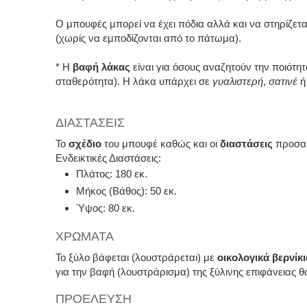
Ο μπουφές μπορεί να έχει πόδια αλλά και να στηρίζετ
(χωρίς να εμποδίζονται από το πάτωμα).
* Η
βαφή λάκας
είναι για όσους αναζητούν την ποιότητ
σταθερότητα). Η λάκα υπάρχει σε
γυαλιστερή
,
σατινέ
ΔΙΑΣΤΑΣΕΙΣ
Το
σχέδιο
του μπουφέ καθώς και οι
διαστάσεις
προσαρ
Ενδεικτικές Διαστάσεις:
Πλάτος: 180 εκ.
Μήκος (Βάθος): 50 εκ.
Ύψος: 80 εκ.
ΧΡΩΜΑΤΑ
Το ξύλο βάφεται (λουστράρεται) με
οικολογικά βερνίκι
για την βαφή (λουστράρισμα) της ξύλινης επιφάνειας θα
ΠΡΟΕΛΕΥΣΗ