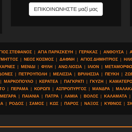
ΕΠΙΚΟΙΝΩΝΗΣΤΕ μαζί μας
ΓΙΟΣ ΣΤΕΦΑΝΟΣ
|
ΑΓΙΑ ΠΑΡΑΣΚΕΥΗ
|
ΓΕΡΑΚΑΣ
|
ΑΝΘΟΥΣΑ
|
ΥΜΗΤΤΟΣ
|
ΝΕΟΣ ΚΟΣΜΟΣ
|
ΔΑΦΝΗ
|
ΑΓΙΟΣ ΔΗΜΗΤΡΙΟΣ
|
ΗΛΙ
ΧΑΡΝΕΣ
|
ΜΕΝΙΔΙ
|
ΦΥΛΗ
|
ΑΝΩ ΛΙΟΣΙΑ
|
ΙΛΙΟΝ
|
ΜΕΤΑΜΟΡΦΩ
ΔΟΝΕΣ
|
ΠΕΤΡΟΥΠΟΛΗ
|
ΜΕΛΙΣΣΙΑ
|
ΒΡΙΛΗΣΣΙΑ
|
ΠΕΥΚΗ
|
ΖΩ
|
ΜΑΡΚΟΠΟΥΛΟ
|
ΚΕΡΑΤΕΑ
|
ΠΑΓΚΡΑΤΙ
|
ΓΚΥΖΗ
|
ΚΑΜΑΤΕΡ
ΤΟ
|
ΠΕΡΑΜΑ
|
ΚΟΡΩΠΙ
|
ΑΣΠΡΟΠΥΡΓΟΣ
|
ΜΑΝΔΡΑ
|
ΜΑΛΑΚ
ΜΕΓΑΡΑ
|
ΠΑΙΑΝΙΑ
|
ΠΑΤΡΑ
|
ΛΑΜΙΑ
|
ΒΟΛΟΣ
|
ΚΑΛΑΜΑΤΑ
|
ΝΑ
|
ΡΟΔΟΣ
|
ΣΑΜΟΣ
|
ΚΩΣ
|
ΠΑΡΟΣ
|
ΝΑΞΟΣ
|
ΚΥΘΝΟΣ
|
Σ