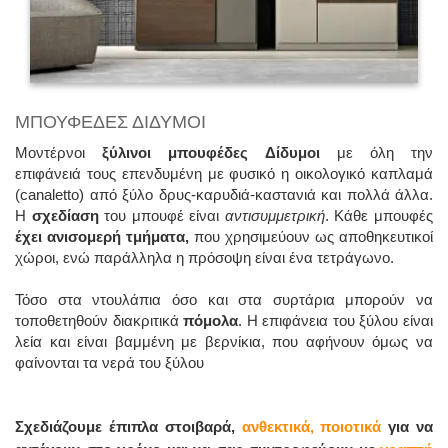
ΜΠΟΥΦΕΔΕΣ ΔΙΔΥΜΟΙ
Μοντέρνοι
ξύλινοι μπουφέδες
Δίδυμοι
με όλη την
επιφάνειά τους επενδυμένη με φυσικό η οικολογικό καπλαμά
(canaletto) από ξύλο δρυς-καρυδιά-καστανιά και πολλά άλλα.
Η
σχεδίαση
του μπουφέ είναι
αντισυμμετρική
. Κάθε μπουφές
έχει ανισομερή τμήματα,
που χρησιμεύουν ως αποθηκευτικοί
χώροι, ενώ παράλληλα η πρόσοψη είναι ένα τετράγωνο.
Τόσο στα ντουλάπια όσο και στα συρτάρια μπορούν να
τοποθετηθούν διακριτικά
πόμολα
. Η επιφάνεια του ξύλου είναι
λεία και είναι βαμμένη με βερνίκια, που αφήνουν όμως να
φαίνονται τα νερά του ξύλου
Σχεδιάζουμε έπιπλα στοιβαρά,
ανθεκτικά,
ποιοτικά
για να