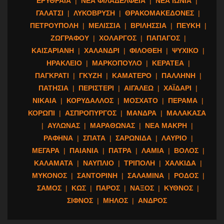
ΕΡΥΘΡΑΙΑ
|
ΝΕΑ ΦΙΛΑΔΕΛΦΕΙΑ
|
ΝΕΑ ΙΩΝΙΑ
|
ΓΑΛΑΤΣΙ
|
ΛΥΚΟΒΡΥΣΗ
|
ΘΡΑΚΟΜΑΚΕΔΟΝΕΣ
|
ΠΕΤΡΟΥΠΟΛΗ
|
ΜΕΛΙΣΣΙΑ
|
ΒΡΙΛΗΣΣΙΑ
|
ΠΕΥΚΗ
|
ΖΩΓΡΑΦΟΥ
|
ΧΟΛΑΡΓΟΣ
|
ΠΑΠΑΓΟΣ
|
ΚΑΙΣΑΡΙΑΝΗ
|
ΧΑΛΑΝΔΡΙ
|
ΦΙΛΟΘΕΗ
|
ΨΥΧΙΚΟ
|
ΗΡΑΚΛΕΙΟ
|
ΜΑΡΚΟΠΟΥΛΟ
|
ΚΕΡΑΤΕΑ
|
ΠΑΓΚΡΑΤΙ
|
ΓΚΥΖΗ
|
ΚΑΜΑΤΕΡΟ
|
ΠΑΛΛΗΝΗ
|
ΠΑΤΗΣΙΑ
|
ΠΕΡΙΣΤΕΡΙ
|
ΑΙΓΑΛΕΩ
|
ΧΑΪΔΑΡΙ
|
ΝΙΚΑΙΑ
|
ΚΟΡΥΔΑΛΛΟΣ
|
ΜΟΣΧΑΤΟ
|
ΠΕΡΑΜΑ
|
ΚΟΡΩΠΙ
|
ΑΣΠΡΟΠΥΡΓΟΣ
|
ΜΑΝΔΡΑ
|
ΜΑΛΑΚΑΣΑ
|
ΑΥΛΩΝΑΣ
|
ΜΑΡΑΘΩΝΑΣ
|
ΝΕΑ ΜΑΚΡΗ
|
ΡΑΦΗΝΑ
|
ΣΠΑΤΑ
|
ΣΑΡΩΝΙΔΑ
|
ΛΑΥΡΙΟ
|
ΜΕΓΑΡΑ
|
ΠΑΙΑΝΙΑ
|
ΠΑΤΡΑ
|
ΛΑΜΙΑ
|
ΒΟΛΟΣ
|
ΚΑΛΑΜΑΤΑ
|
ΝΑΥΠΛΙΟ
|
ΤΡΙΠΟΛΗ
|
ΧΑΛΚΙΔΑ
|
ΜΥΚΟΝΟΣ
|
ΣΑΝΤΟΡΙΝΗ
|
ΣΑΛΑΜΙΝΑ
|
ΡΟΔΟΣ
|
ΣΑΜΟΣ
|
ΚΩΣ
|
ΠΑΡΟΣ
|
ΝΑΞΟΣ
|
ΚΥΘΝΟΣ
|
ΣΙΦΝΟΣ
|
ΜΗΛΟΣ
|
ΑΝΔΡΟΣ