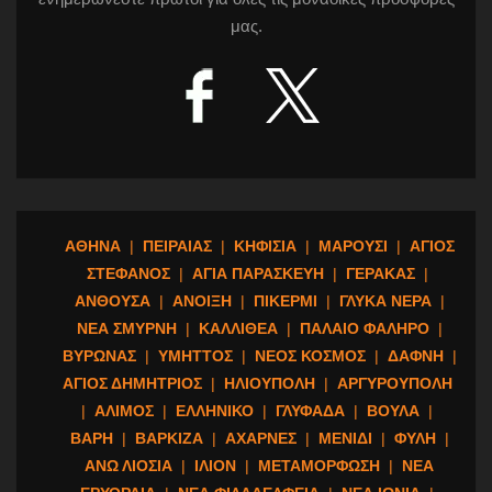
μας.
ΑΘΗΝΑ
|
ΠΕΙΡΑΙΑΣ
|
ΚΗΦΙΣΙΑ
|
ΜΑΡΟΥΣΙ
|
ΑΓΙΟΣ
ΣΤΕΦΑΝΟΣ
|
ΑΓΙΑ ΠΑΡΑΣΚΕΥΗ
|
ΓΕΡΑΚΑΣ
|
ΑΝΘΟΥΣΑ
|
ΑΝΟΙΞΗ
|
ΠΙΚΕΡΜΙ
|
ΓΛΥΚΑ ΝΕΡΑ
|
ΝΕΑ ΣΜΥΡΝΗ
|
ΚΑΛΛΙΘΕΑ
|
ΠΑΛΑΙΟ ΦΑΛΗΡΟ
|
ΒΥΡΩΝΑΣ
|
ΥΜΗΤΤΟΣ
|
ΝΕΟΣ ΚΟΣΜΟΣ
|
ΔΑΦΝΗ
|
ΑΓΙΟΣ ΔΗΜΗΤΡΙΟΣ
|
ΗΛΙΟΥΠΟΛΗ
|
ΑΡΓΥΡΟΥΠΟΛΗ
|
ΑΛΙΜΟΣ
|
ΕΛΛΗΝΙΚΟ
|
ΓΛΥΦΑΔΑ
|
ΒΟΥΛΑ
|
ΒΑΡΗ
|
ΒΑΡΚΙΖΑ
|
ΑΧΑΡΝΕΣ
|
ΜΕΝΙΔΙ
|
ΦΥΛΗ
|
ΑΝΩ ΛΙΟΣΙΑ
|
ΙΛΙΟΝ
|
ΜΕΤΑΜΟΡΦΩΣΗ
|
ΝΕΑ