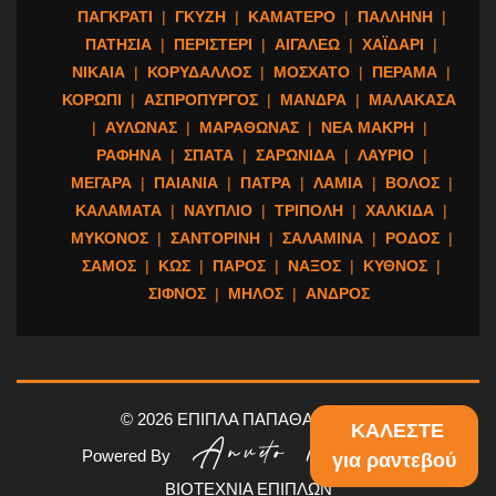
ΠΑΓΚΡΑΤΙ
|
ΓΚΥΖΗ
|
ΚΑΜΑΤΕΡΟ
|
ΠΑΛΛΗΝΗ
|
ΠΑΤΗΣΙΑ
|
ΠΕΡΙΣΤΕΡΙ
|
ΑΙΓΑΛΕΩ
|
ΧΑΪΔΑΡΙ
|
ΝΙΚΑΙΑ
|
ΚΟΡΥΔΑΛΛΟΣ
|
ΜΟΣΧΑΤΟ
|
ΠΕΡΑΜΑ
|
ΚΟΡΩΠΙ
|
ΑΣΠΡΟΠΥΡΓΟΣ
|
ΜΑΝΔΡΑ
|
ΜΑΛΑΚΑΣΑ
|
ΑΥΛΩΝΑΣ
|
ΜΑΡΑΘΩΝΑΣ
|
ΝΕΑ ΜΑΚΡΗ
|
ΡΑΦΗΝΑ
|
ΣΠΑΤΑ
|
ΣΑΡΩΝΙΔΑ
|
ΛΑΥΡΙΟ
|
ΜΕΓΑΡΑ
|
ΠΑΙΑΝΙΑ
|
ΠΑΤΡΑ
|
ΛΑΜΙΑ
|
ΒΟΛΟΣ
|
ΚΑΛΑΜΑΤΑ
|
ΝΑΥΠΛΙΟ
|
ΤΡΙΠΟΛΗ
|
ΧΑΛΚΙΔΑ
|
ΜΥΚΟΝΟΣ
|
ΣΑΝΤΟΡΙΝΗ
|
ΣΑΛΑΜΙΝΑ
|
ΡΟΔΟΣ
|
ΣΑΜΟΣ
|
ΚΩΣ
|
ΠΑΡΟΣ
|
ΝΑΞΟΣ
|
ΚΥΘΝΟΣ
|
ΣΙΦΝΟΣ
|
ΜΗΛΟΣ
|
ΑΝΔΡΟΣ
© 2026 ΕΠΙΠΛΑ ΠΑΠΑΘΑΝΑΣΙΟΥ
ΚΑΛΕΣΤΕ
Powered By
για ραντεβού
ΒΙΟΤΕΧΝΙΑ ΕΠΙΠΛΩΝ