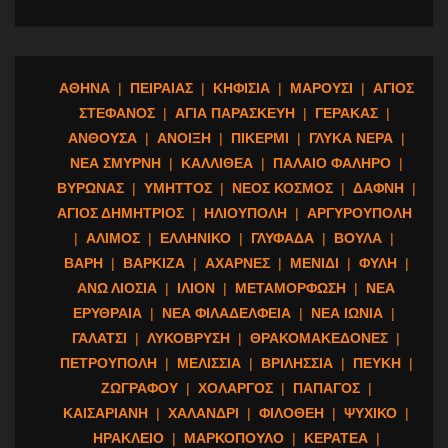
ΑΘΗΝΑ
|
ΠΕΙΡΑΙΑΣ
|
ΚΗΦΙΣΙΑ
|
ΜΑΡΟΥΣΙ
|
ΑΓΙΟΣ
ΣΤΕΦΑΝΟΣ
|
ΑΓΙΑ ΠΑΡΑΣΚΕΥΗ
|
ΓΕΡΑΚΑΣ
|
ΑΝΘΟΥΣΑ
|
ΑΝΟΙΞΗ
|
ΠΙΚΕΡΜΙ
|
ΓΛΥΚΑ ΝΕΡΑ
|
ΝΕΑ ΣΜΥΡΝΗ
|
ΚΑΛΛΙΘΕΑ
|
ΠΑΛΑΙΟ ΦΑΛΗΡΟ
|
ΒΥΡΩΝΑΣ
|
ΥΜΗΤΤΟΣ
|
ΝΕΟΣ ΚΟΣΜΟΣ
|
ΔΑΦΝΗ
|
ΑΓΙΟΣ ΔΗΜΗΤΡΙΟΣ
|
ΗΛΙΟΥΠΟΛΗ
|
ΑΡΓΥΡΟΥΠΟΛΗ
|
ΑΛΙΜΟΣ
|
ΕΛΛΗΝΙΚΟ
|
ΓΛΥΦΑΔΑ
|
ΒΟΥΛΑ
|
ΒΑΡΗ
|
ΒΑΡΚΙΖΑ
|
ΑΧΑΡΝΕΣ
|
ΜΕΝΙΔΙ
|
ΦΥΛΗ
|
ΑΝΩ ΛΙΟΣΙΑ
|
ΙΛΙΟΝ
|
ΜΕΤΑΜΟΡΦΩΣΗ
|
ΝΕΑ
ΕΡΥΘΡΑΙΑ
|
ΝΕΑ ΦΙΛΑΔΕΛΦΕΙΑ
|
ΝΕΑ ΙΩΝΙΑ
|
ΓΑΛΑΤΣΙ
|
ΛΥΚΟΒΡΥΣΗ
|
ΘΡΑΚΟΜΑΚΕΔΟΝΕΣ
|
ΠΕΤΡΟΥΠΟΛΗ
|
ΜΕΛΙΣΣΙΑ
|
ΒΡΙΛΗΣΣΙΑ
|
ΠΕΥΚΗ
|
ΖΩΓΡΑΦΟΥ
|
ΧΟΛΑΡΓΟΣ
|
ΠΑΠΑΓΟΣ
|
ΚΑΙΣΑΡΙΑΝΗ
|
ΧΑΛΑΝΔΡΙ
|
ΦΙΛΟΘΕΗ
|
ΨΥΧΙΚΟ
|
ΗΡΑΚΛΕΙΟ
|
ΜΑΡΚΟΠΟΥΛΟ
|
ΚΕΡΑΤΕΑ
|