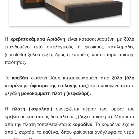
Η
κρεβατοκάμαρα Αριάδνη
είναι κατασκευασμένη με
ξύλο
επενδυμένο από οικολογικούς ή φυσικούς καπλαμάδες
(canaletto) ξύλου (οξιά, δρυς ή καρυδιά) και ύφασμα άριστης
ποιότητας.
Το
κρεβάτι
διαθέτει βάση κατασκευασμένη από
ξύλο (όλο
ντυμένο με ύφασμα της επιλογής σας)
και πλαισιώνεται από
μεγάλη
μονοκόμματη πλάτη (κεφαλάρι).
Η
πλάτη (κεφαλάρι)
συνεχίζεται πέραν των ορίων του
κρεβατιού και από τις δύο πλευρές (δεξιά αριστερά). Μπροστά
από την πλάτη τοποθετούνται
2 κομοδίνα
. Τα κομοδίνα έχουν
από 1 συρτάρι το καθένα, όπου φαίνονται ανάγλυφα τα νερά