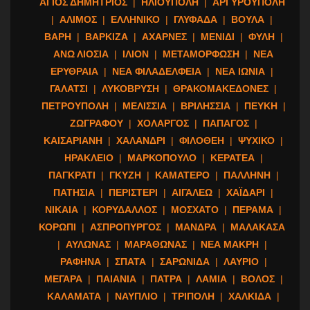
ΑΓΙΟΣ ΔΗΜΗΤΡΙΟΣ
|
ΗΛΙΟΥΠΟΛΗ
|
ΑΡΓΥΡΟΥΠΟΛΗ
|
ΑΛΙΜΟΣ
|
ΕΛΛΗΝΙΚΟ
|
ΓΛΥΦΑΔΑ
|
ΒΟΥΛΑ
|
ΒΑΡΗ
|
ΒΑΡΚΙΖΑ
|
ΑΧΑΡΝΕΣ
|
ΜΕΝΙΔΙ
|
ΦΥΛΗ
|
ΑΝΩ ΛΙΟΣΙΑ
|
ΙΛΙΟΝ
|
ΜΕΤΑΜΟΡΦΩΣΗ
|
ΝΕΑ
ΕΡΥΘΡΑΙΑ
|
ΝΕΑ ΦΙΛΑΔΕΛΦΕΙΑ
|
ΝΕΑ ΙΩΝΙΑ
|
ΓΑΛΑΤΣΙ
|
ΛΥΚΟΒΡΥΣΗ
|
ΘΡΑΚΟΜΑΚΕΔΟΝΕΣ
|
ΠΕΤΡΟΥΠΟΛΗ
|
ΜΕΛΙΣΣΙΑ
|
ΒΡΙΛΗΣΣΙΑ
|
ΠΕΥΚΗ
|
ΖΩΓΡΑΦΟΥ
|
ΧΟΛΑΡΓΟΣ
|
ΠΑΠΑΓΟΣ
|
ΚΑΙΣΑΡΙΑΝΗ
|
ΧΑΛΑΝΔΡΙ
|
ΦΙΛΟΘΕΗ
|
ΨΥΧΙΚΟ
|
ΗΡΑΚΛΕΙΟ
|
ΜΑΡΚΟΠΟΥΛΟ
|
ΚΕΡΑΤΕΑ
|
ΠΑΓΚΡΑΤΙ
|
ΓΚΥΖΗ
|
ΚΑΜΑΤΕΡΟ
|
ΠΑΛΛΗΝΗ
|
ΠΑΤΗΣΙΑ
|
ΠΕΡΙΣΤΕΡΙ
|
ΑΙΓΑΛΕΩ
|
ΧΑΪΔΑΡΙ
|
ΝΙΚΑΙΑ
|
ΚΟΡΥΔΑΛΛΟΣ
|
ΜΟΣΧΑΤΟ
|
ΠΕΡΑΜΑ
|
ΚΟΡΩΠΙ
|
ΑΣΠΡΟΠΥΡΓΟΣ
|
ΜΑΝΔΡΑ
|
ΜΑΛΑΚΑΣΑ
|
ΑΥΛΩΝΑΣ
|
ΜΑΡΑΘΩΝΑΣ
|
ΝΕΑ ΜΑΚΡΗ
|
ΡΑΦΗΝΑ
|
ΣΠΑΤΑ
|
ΣΑΡΩΝΙΔΑ
|
ΛΑΥΡΙΟ
|
ΜΕΓΑΡΑ
|
ΠΑΙΑΝΙΑ
|
ΠΑΤΡΑ
|
ΛΑΜΙΑ
|
ΒΟΛΟΣ
|
ΚΑΛΑΜΑΤΑ
|
ΝΑΥΠΛΙΟ
|
ΤΡΙΠΟΛΗ
|
ΧΑΛΚΙΔΑ
|