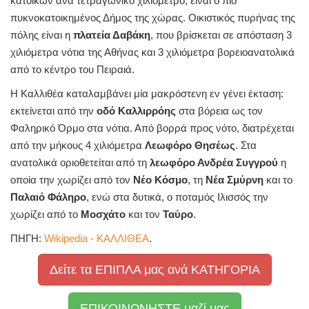
κατοίκων ανά τετραγωνικό χιλιόμετρο, είναι ο πιο
πυκνοκατοικημένος Δήμος της χώρας. Οικιστικός πυρήνας της
πόλης είναι η
πλατεία Δαβάκη
, που βρίσκεται σε απόσταση 3
χιλιόμετρα νότια της Αθήνας και 3 χιλιόμετρα βορειοανατολικά
από το κέντρο του Πειραιά.
Η Καλλιθέα καταλαμβάνει μία μακρόστενη εν γένει έκταση:
εκτείνεται από την
οδό Καλλιρρόης
στα βόρεια ως τον
Φαληρικό Όρμο στα νότια. Από βορρά προς νότο, διατρέχεται
από την μήκους 4 χιλιόμετρα
Λεωφόρο Θησέως
. Στα
ανατολικά οριοθετείται από τη
λεωφόρο Ανδρέα Συγγρού
η
οποία την χωρίζει από τον
Νέο Κόσμο
, τη
Νέα Σμύρνη
και το
Παλαιό Φάληρο
, ενώ στα δυτικά, ο ποταμός Ιλισσός την
χωρίζει από το
Μοσχάτο
και τον
Ταύρο
.
ΠΗΓΗ:
Wikipedia - ΚΑΛΛΙΘΕΑ
.
Δείτε τα ΕΠΙΠΛΑ μας ανά ΚΑΤΗΓΟΡΙΑ
ΕΠΙΚΟΙΝΩΝΗΣΤΕ μαζί μας