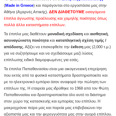
(
Made in Greece
) και παράγονται στο εργοστάσιο μας στην
Αθήνα (Αχαρνές Αττικής).
ΔΕΝ ΔΙΑΘΕΤΟΥΜΕ
εισαγόμενα
έπιπλα άγνωστης προέλευσης και χαμηλής ποιότητας όπως
πολλά άλλα καταστήματα επίπλων
.
Τα έπιπλα μας διαθέτουν
μοναδική σχεδίαση
και
αισθητική
,
ασυναγώνιστη ποιότητα
και
καταπληκτική σχέση τιμής /
απόδοσης
. Αξίζει να επισκεφθείτε την
έκθεση
μας (2,000 τ.μ.)
για να συζητήσουμε και να σχεδιάσουμε μαζί λύσεις
επίπλωσης ειδικά διαμορφωμένες για εσάς.
Τα έπιπλα Παπαθανασίου είναι μια οικογενειακή επιχείρηση
που εκτός από τα φυσικά καταστήματα δραστηριοποιείτε και
με το ηλεκτρονικό εμπόριο όσον αναφορά την πώληση των
επίπλων της. Η εταιρεία μας ιδρύθηκε το 1968 από τον Φώτη
Παπαθανασίου και δραστηριοποιείται όλο αυτό το διάστημα
στον χώρο της κατασκευής και εμπορίας του επίπλου. Η
μακροχρόνια πείρα μας και πορεία μας επιβεβαιώνει την
αξιοπιστία μας και την φερεγγυότητα μας στην αγορά επίπλου.