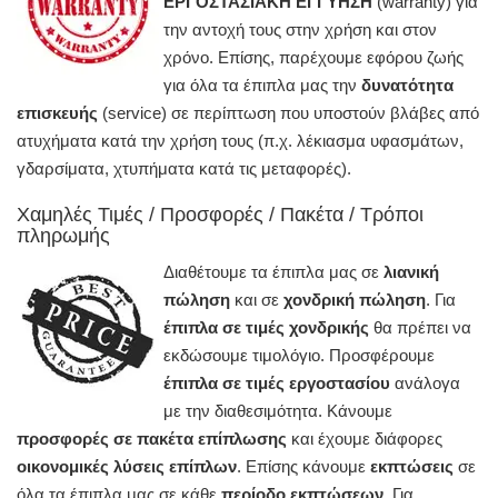
ΕΡΓΟΣΤΑΣΙΑΚΗ ΕΓΓΥΗΣΗ
(warranty) για
την αντοχή τους στην χρήση και στον
χρόνο. Επίσης, παρέχουμε εφόρου ζωής
για όλα τα έπιπλα μας την
δυνατότητα
επισκευής
(service) σε περίπτωση που υποστούν βλάβες από
ατυχήματα κατά την χρήση τους (π.χ. λέκιασμα υφασμάτων,
γδαρσίματα, χτυπήματα κατά τις μεταφορές).
Χαμηλές Τιμές / Προσφορές / Πακέτα / Τρόποι
πληρωμής
Διαθέτουμε τα έπιπλα μας σε
λιανική
πώληση
και σε
χονδρική πώληση
. Για
έπιπλα σε τιμές χονδρικής
θα πρέπει να
εκδώσουμε τιμολόγιο. Προσφέρουμε
έπιπλα σε τιμές εργοστασίου
ανάλογα
με την διαθεσιμότητα. Κάνουμε
προσφορές σε πακέτα επίπλωσης
και έχουμε διάφορες
οικονομικές λύσεις επίπλων
. Επίσης κάνουμε
εκπτώσεις
σε
όλα τα έπιπλα μας σε κάθε
περίοδο εκπτώσεων
. Για