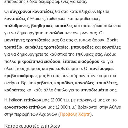
επίπλωσης ειδικά διαμορφωμένες για εσάς.
Οι
σύγχρονοι καναπέδες
θα σας καταπλήξουν. Βρείτε
καναπέδες
διθέσιους, τριθέσιους και τετραθέσιους,
πολυθρόνες
,
βοηθητικές καρέκλες
και τραπεζάκια σαλονιού
για να δημιουργήστε το
σαλόνι
των ονείρων σας. Οι
μοντέρνες τραπεζαρίες
μας θα σας εντυπωσιάσουν. Βρείτε
τραπέζια
,
καρέκλες
τραπεζαρίες
,
μπουφέδες
και
κονσόλες
για να δημιουργήστε το καθιστικό της επιθυμίας σας. Ακόμα
πολλά
μικροέπιπλα εισόδου
,
έπιπλα διαδρόμου
και για
όλους τους χώρους και για κάθε δωμάτιο. Οι
πανέμορφες
κρεβατοκάμαρες
μας θα σας συνεπάρουν στον κόσμο του
ονείρου. Βρείτε
κρεβάτια
,
κομοδίνα
,
κονσόλες
,
τουαλέτες
,
καθρέπτες
και κάθε άλλο έπιπλο για το
υπνοδωμάτιο
σας.
Η
έκθεση επίπλων
μας (2,000 τ.μ. με πάρκινγκ) μας και το
εργοστάσιο επίπλων
μας (2,000 τ.μ.) βρίσκονται στην Αθήνα,
στην περιοχή των Αχαρνών (
Προβολή Χάρτη
).
Κατασκευαστές επίπλων