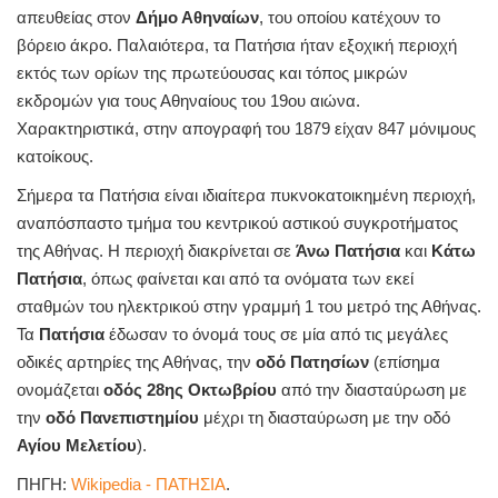
απευθείας στον
Δήμο Αθηναίων
, του οποίου κατέχουν το
βόρειο άκρο. Παλαιότερα, τα Πατήσια ήταν εξοχική περιοχή
εκτός των ορίων της πρωτεύουσας και τόπος μικρών
εκδρομών για τους Αθηναίους του 19ου αιώνα.
Χαρακτηριστικά, στην απογραφή του 1879 είχαν 847 μόνιμους
κατοίκους.
Σήμερα τα Πατήσια είναι ιδιαίτερα πυκνοκατοικημένη περιοχή,
αναπόσπαστο τμήμα του κεντρικού αστικού συγκροτήματος
της Αθήνας. Η περιοχή διακρίνεται σε
Άνω Πατήσια
και
Κάτω
Πατήσια
, όπως φαίνεται και από τα ονόματα των εκεί
σταθμών του ηλεκτρικού στην γραμμή 1 του μετρό της Αθήνας.
Τα
Πατήσια
έδωσαν το όνομά τους σε μία από τις μεγάλες
οδικές αρτηρίες της Αθήνας, την
οδό Πατησίων
(επίσημα
ονομάζεται
οδός 28ης Οκτωβρίου
από την διασταύρωση με
την
οδό Πανεπιστημίου
μέχρι τη διασταύρωση με την οδό
Αγίου Μελετίου
).
ΠΗΓΗ:
Wikipedia - ΠΑΤΗΣΙΑ
.