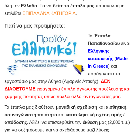
όλη την
Ελλάδα
. Για να
δείτε τα έπιπλα μας
παρακαλούμε
επιλέξτε
ΕΠΙΠΛΑ ΑΝΑ ΚΑΤΗΓΟΡΙΑ
.
Γιατί να μας προτιμήσετε;
Τα
Έπιπλα
Παπαθανασίου
είναι
Ελληνικής
κατασκευής
(
Made
in Greece
) και
παράγονται στο
εργοστάσιο μας στην Αθήνα (Αχαρνές Αττικής).
ΔΕΝ
ΔΙΑΘΕΤΟΥΜΕ
εισαγόμενα έπιπλα άγνωστης προέλευσης και
χαμηλής ποιότητας όπως πολλοί άλλοι ανταγωνιστές μας
.
Τα έπιπλα μας διαθέτουν
μοναδική σχεδίαση
και
αισθητική
,
ασυναγώνιστη ποιότητα
και
καταπληκτική σχέση τιμής /
απόδοσης
. Αξίζει να επισκεφθείτε την
έκθεση
μας (2,000 τ.μ.)
για να συζητήσουμε και να σχεδιάσουμε μαζί λύσεις