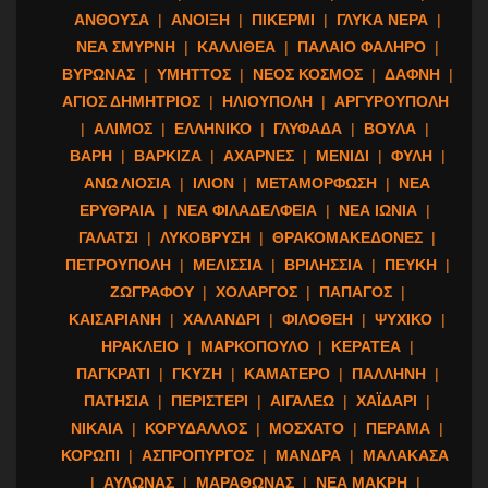
ΑΝΘΟΥΣΑ
|
ΑΝΟΙΞΗ
|
ΠΙΚΕΡΜΙ
|
ΓΛΥΚΑ ΝΕΡΑ
|
ΝΕΑ ΣΜΥΡΝΗ
|
ΚΑΛΛΙΘΕΑ
|
ΠΑΛΑΙΟ ΦΑΛΗΡΟ
|
ΒΥΡΩΝΑΣ
|
ΥΜΗΤΤΟΣ
|
ΝΕΟΣ ΚΟΣΜΟΣ
|
ΔΑΦΝΗ
|
ΑΓΙΟΣ ΔΗΜΗΤΡΙΟΣ
|
ΗΛΙΟΥΠΟΛΗ
|
ΑΡΓΥΡΟΥΠΟΛΗ
|
ΑΛΙΜΟΣ
|
ΕΛΛΗΝΙΚΟ
|
ΓΛΥΦΑΔΑ
|
ΒΟΥΛΑ
|
ΒΑΡΗ
|
ΒΑΡΚΙΖΑ
|
ΑΧΑΡΝΕΣ
|
ΜΕΝΙΔΙ
|
ΦΥΛΗ
|
ΑΝΩ ΛΙΟΣΙΑ
|
ΙΛΙΟΝ
|
ΜΕΤΑΜΟΡΦΩΣΗ
|
ΝΕΑ
ΕΡΥΘΡΑΙΑ
|
ΝΕΑ ΦΙΛΑΔΕΛΦΕΙΑ
|
ΝΕΑ ΙΩΝΙΑ
|
ΓΑΛΑΤΣΙ
|
ΛΥΚΟΒΡΥΣΗ
|
ΘΡΑΚΟΜΑΚΕΔΟΝΕΣ
|
ΠΕΤΡΟΥΠΟΛΗ
|
ΜΕΛΙΣΣΙΑ
|
ΒΡΙΛΗΣΣΙΑ
|
ΠΕΥΚΗ
|
ΖΩΓΡΑΦΟΥ
|
ΧΟΛΑΡΓΟΣ
|
ΠΑΠΑΓΟΣ
|
ΚΑΙΣΑΡΙΑΝΗ
|
ΧΑΛΑΝΔΡΙ
|
ΦΙΛΟΘΕΗ
|
ΨΥΧΙΚΟ
|
ΗΡΑΚΛΕΙΟ
|
ΜΑΡΚΟΠΟΥΛΟ
|
ΚΕΡΑΤΕΑ
|
ΠΑΓΚΡΑΤΙ
|
ΓΚΥΖΗ
|
ΚΑΜΑΤΕΡΟ
|
ΠΑΛΛΗΝΗ
|
ΠΑΤΗΣΙΑ
|
ΠΕΡΙΣΤΕΡΙ
|
ΑΙΓΑΛΕΩ
|
ΧΑΪΔΑΡΙ
|
ΝΙΚΑΙΑ
|
ΚΟΡΥΔΑΛΛΟΣ
|
ΜΟΣΧΑΤΟ
|
ΠΕΡΑΜΑ
|
ΚΟΡΩΠΙ
|
ΑΣΠΡΟΠΥΡΓΟΣ
|
ΜΑΝΔΡΑ
|
ΜΑΛΑΚΑΣΑ
|
ΑΥΛΩΝΑΣ
|
ΜΑΡΑΘΩΝΑΣ
|
ΝΕΑ ΜΑΚΡΗ
|